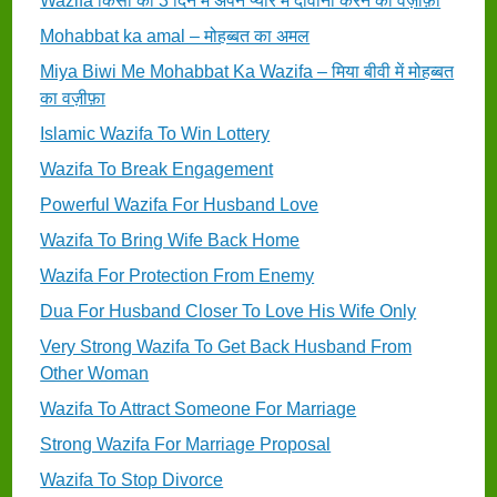
Wazifa किसी को 3 दिन में अपने प्यार में दीवाना करने का वज़ीफ़ा
Mohabbat ka amal – मोहब्बत का अमल
Miya Biwi Me Mohabbat Ka Wazifa – मिया बीवी में मोहब्बत
का वज़ीफ़ा
Islamic Wazifa To Win Lottery
Wazifa To Break Engagement
Powerful Wazifa For Husband Love
Wazifa To Bring Wife Back Home
Wazifa For Protection From Enemy
Dua For Husband Closer To Love His Wife Only
Very Strong Wazifa To Get Back Husband From
Other Woman
Wazifa To Attract Someone For Marriage
Strong Wazifa For Marriage Proposal
Wazifa To Stop Divorce