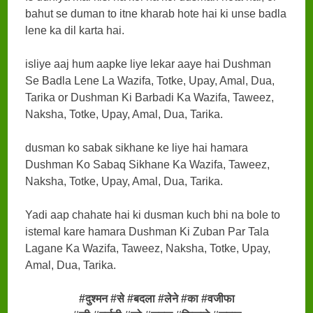
bahut se duman to itne kharab hote hai ki unse badla
lene ka dil karta hai.
isliye aaj hum aapke liye lekar aaye hai Dushman
Se Badla Lene La Wazifa, Totke, Upay, Amal, Dua,
Tarika or Dushman Ki Barbadi Ka Wazifa, Taweez,
Naksha, Totke, Upay, Amal, Dua, Tarika.
dusman ko sabak sikhane ke liye hai hamara
Dushman Ko Sabaq Sikhane Ka Wazifa, Taweez,
Naksha, Totke, Upay, Amal, Dua, Tarika.
Yadi aap chahate hai ki dusman kuch bhi na bole to
istemal kare hamara Dushman Ki Zuban Par Tala
Lagane Ka Wazifa, Taweez, Naksha, Totke, Upay,
Amal, Dua, Tarika.
#दुश्मन #से #बदला #लेने #का #वजीफा